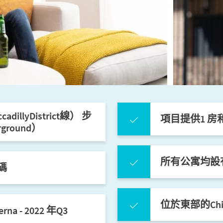
dillyDistrict線） 步
項目提供1 房和
rground）
所有公寓均設
碼
位於東部的Chi
a - 2022 年Q3