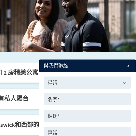
x
與我們聯絡
 2 房精美公寓，售格由 435,000 英鎊*起
有私人陽台
swick和西部的Ealing的便利位置