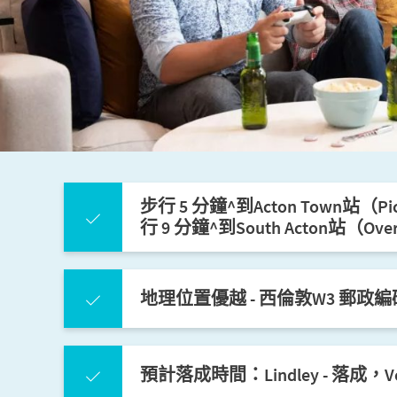
步行 5 分鐘^到Acton Town站（Picca
行 9 分鐘^到South Acton站（Ove
地理位置優越 - 西倫敦W3 郵政編
預計落成時間：Lindley - 落成，Vern