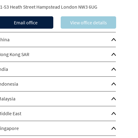
1-53 Heath Street Hampstead London NW3 6UG
Email office
View office details
hina
ong Kong SAR
ndia
ndonesia
alaysia
iddle East
ingapore