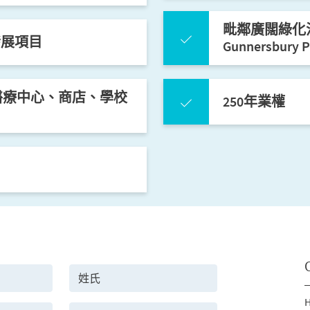
毗鄰廣闊綠化活
的發展項目
Gunnersbur
 醫療中心、商店、學校
250年業權
H