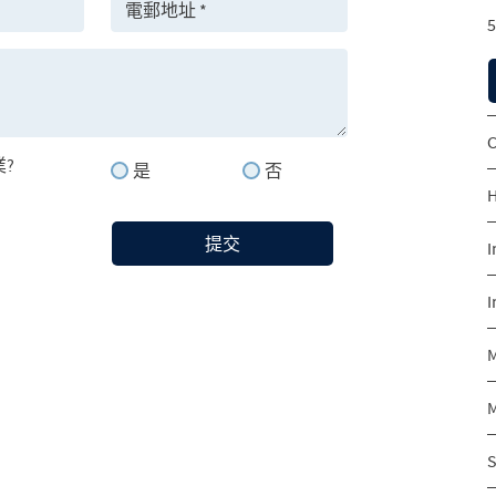
5
C
?
是
否
H
提交
I
I
M
M
S