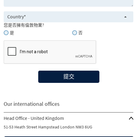
Country*
您是否擁有倫敦物業?
是
否
提交
Our international offices
Head Office - United Kingdom
51-53 Heath Street Hampstead London NW3 6UG