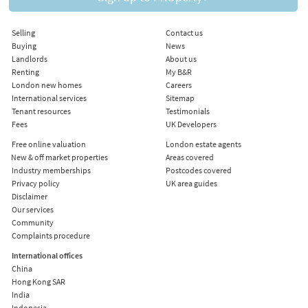
Selling
Contact us
Buying
News
Landlords
About us
Renting
My B&R
London new homes
Careers
International services
Sitemap
Tenant resources
Testimonials
Fees
UK Developers
Free online valuation
London estate agents
New & off market properties
Areas covered
Industry memberships
Postcodes covered
Privacy policy
UK area guides
Disclaimer
Our services
Community
Complaints procedure
International offices
China
Hong Kong SAR
India
Indonesia