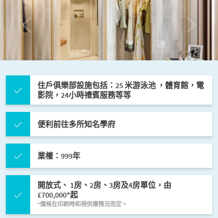
e
x
v
t
i
o
u
s
住戶俱樂部設施包括：25 米游泳池 ，體育館，電
影院，24小時禮賓服務等等
便利前往多所知名學府
業權：999年
開放式、 1房、2房、3房及4房單位，由
£700,000*起
*價格在印刷時和視供應情況⽽定。