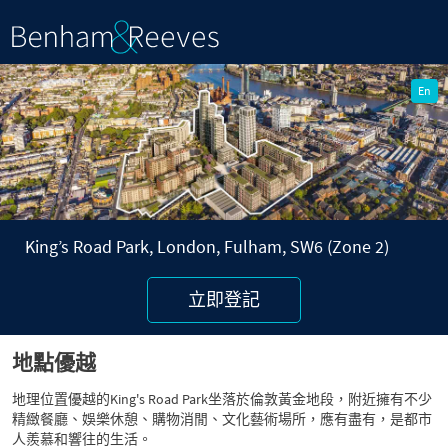
P
N
r
e
En
e
x
v
t
i
o
u
s
King’s Road Park, London, Fulham, SW6 (Zone 2)
立即登記
地點優越
地理位置優越的King's Road Park坐落於倫敦黃金地段，附近擁有不少
精緻餐廳、娛樂休憩、購物消閒、文化藝術場所，應有盡有，是都市
人羨慕和響往的生活。