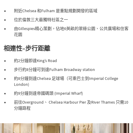
附近Chelsea 和Fulham 是重點規劃開發的區域
位於倫敦三大最獨特社區之一
由Gillespies精心策劃，佔地6英畝的翠綠公園、公共廣場和住客
花園
相連性–步行距離
約2分鐘即達King’s Road
步行約8分鐘可到達Fulham Broadway station
約8分鐘到達Chelsea 足球場（可乘巴士到Imperial College
London)
約9分鐘到達帝國碼頭 (Imperial Wharf)
前往Overground、 Chelsea Harbour Pier 及River Thames 只需10
分鐘路程
P
N
r
e