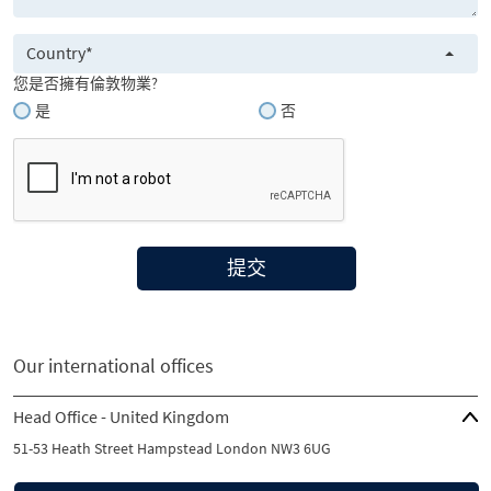
Country*
您是否擁有倫敦物業?
是
否
提交
Our international offices
Head Office - United Kingdom
51-53 Heath Street Hampstead London NW3 6UG