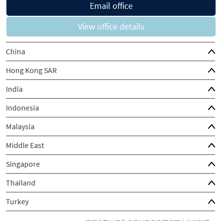
Email office
View office details
China
Hong Kong SAR
India
Indonesia
Malaysia
Middle East
Singapore
Thailand
Turkey