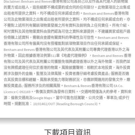
Disclaimer: Benham and Reeves香港有限公司為自己以及作為其代理人的該物業
的賣方或出租人，這些細節不構成要約或合同的任何部分。此物業項目之出售或
出租者所提供之資料，均不構成任何承諾或合約。Benham and Reeves香港有限
公司及此物業項目之出售或出租者所提供之資料，均不構成任何承諾或合約，亦
不需對上述所列有關該項物業發展之所有資料及說明負上任何責任。所有介紹、
呎吋資料及其他物業資料由我們認為可信之資料來源提供，不建議買家或租戶過
份倚賴上述資料，需親自查證有關資料的準確性及可信性。Benham and Reeves
香港有限公司所有僱員均沒有授權能對該項物業項目作出任何承諾或保証。
Benham and Reeves 香港有限公司及其代表及其附屬公司專責代理香港以外之海
外物業，因此根據香港法例第511章《地產代理條例》，Benham and Reeves 香港
有限公司及其代表及其附屬公司獲豁免領牌處理香港以外之海外物業，而我們並
沒有牌照處理任何位於香港的物業。風險披露聲明：相較於本地投資，海外投資
將涉及額外的金融，監管及法律風險。投資者應仔細考慮投資產品 / 服務是否適
合其投資目標和經驗、風險承受能力等財務狀況，亦應詳閱適用的發售文件，瞭
解投資產品 / 服務所涉及的相關風險。Benham & Reeves香港有限公司 EA Co.
Licence C-092169。*售價及資料為發佈日資料。^交通時間僅為大約參考，資料來
源：倫敦交通局及Google Maps，當中可能包括駕駛、公共交通、單車及/或步行
時間。規劃批准： 10/01461/OUT (Reading Borough Council)。
下載項目資訊