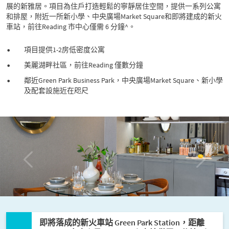
展的新雅居。項目為住戶打造輕鬆的寧靜居住空間，提供一系列公寓
和排屋，附近一所新小學、中央廣場Market Square和即將建成的新火
車站，前往Reading 市中心僅需 6 分鐘^。
項目提供1-2房低密度公寓
美麗湖畔社區，前往Reading 僅數分鐘
鄰近Green Park Business Park，中央廣場Market Square、新小學
及配套設施近在咫尺
P
N
r
e
e
x
v
t
i
o
u
s
即將落成的新火車站 Green Park Station，距離