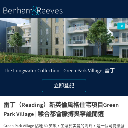
P
N
r
e
En
e
x
v
t
i
o
u
s
The Longwater Collection - Green Park Village, 雷丁
立即登記
雷丁（Reading）新英倫風格住宅項目Green
Park Village | 糅合都會脈搏與寧謐閒適
Green Park Village 佔地 60 英畝，坐落於美麗的湖畔，是一個可持續發