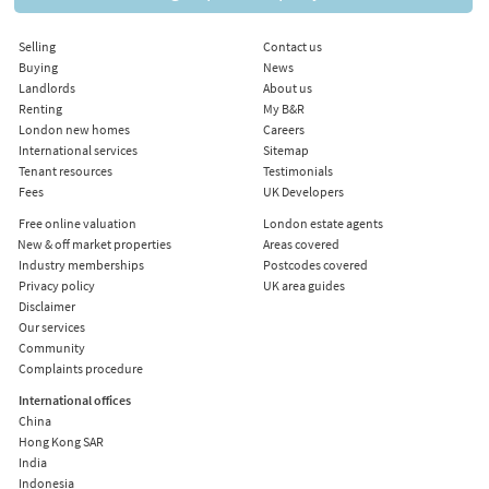
Selling
Contact us
Buying
News
Landlords
About us
Renting
My B&R
London new homes
Careers
International services
Sitemap
Tenant resources
Testimonials
Fees
UK Developers
Free online valuation
London estate agents
New & off market properties
Areas covered
Industry memberships
Postcodes covered
Privacy policy
UK area guides
Disclaimer
Our services
Community
Complaints procedure
International offices
China
Hong Kong SAR
India
Indonesia