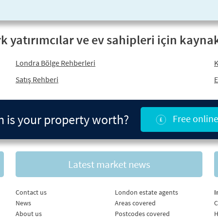
k yatırımcılar ve ev sahipleri için kayna
Londra Bölge Rehberleri
K
Satış Rehberi
E
is your property worth?
Free online
Latest market news
Contact us
London estate agents
I
News
Areas covered
C
About us
Postcodes covered
H