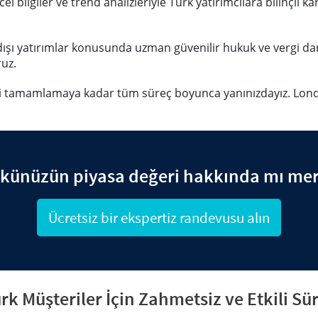
l bilgiler ve trend analizleriyle Türk yatırımcılara bilinçli k
dışı yatırımlar konusunda uzman güvenilir hukuk ve vergi da
ruz.
i tamamlamaya kadar tüm süreç boyunca yanınızdayız. Londr
künüzün piyasa değeri hakkında mı me
Ücretsiz bir ekspertiz randevusu alın
rk Müşteriler İçin Zahmetsiz ve Etkili Sü