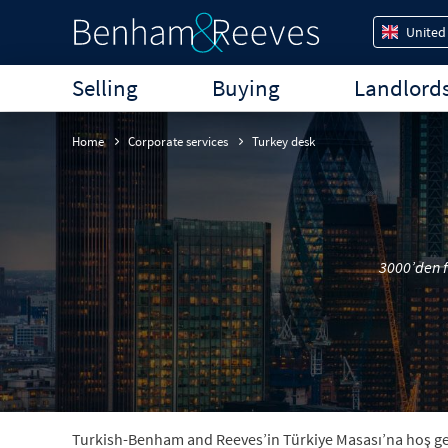
United
Selling
Buying
Landlord
Home
Corporate services
Turkey desk
3000’den f
Turkish-Benham and Reeves’in Türkiye Masası’na hoş geldi