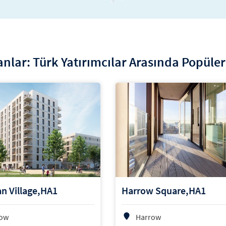
nlar: Türk Yatırımcılar Arasında Popüler
n Village,HA1
Harrow Square,HA1
ow
Harrow