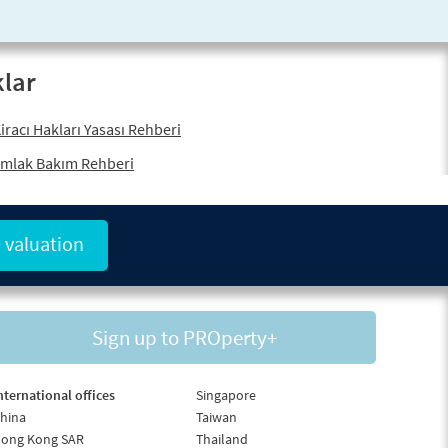
klar
iracı Hakları Yasası Rehberi
mlak Bakım Rehberi
 valuation
Sign up to PROperty+
nternational offices
Singapore
hina
Taiwan
ong Kong SAR
Thailand