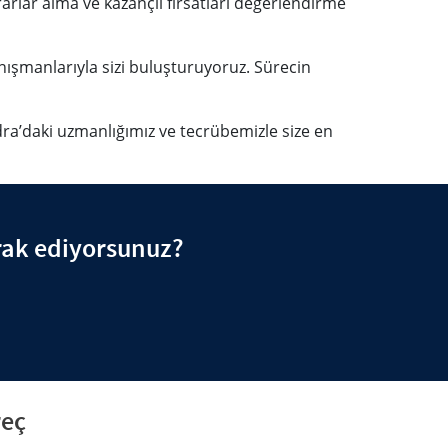
ararlar alma ve kazançlı fırsatları değerlendirme
nışmanlarıyla sizi buluşturuyoruz. Sürecin
a’daki uzmanlığımız ve tecrübemizle size en
rak ediyorsunuz?
reç