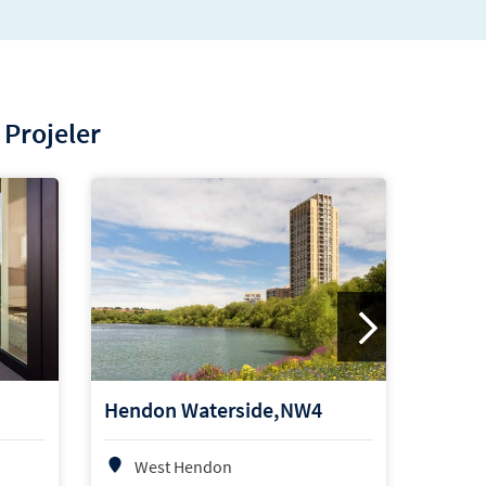
 Projeler
High 
Hendon Waterside,NW4
Ho
West Hendon