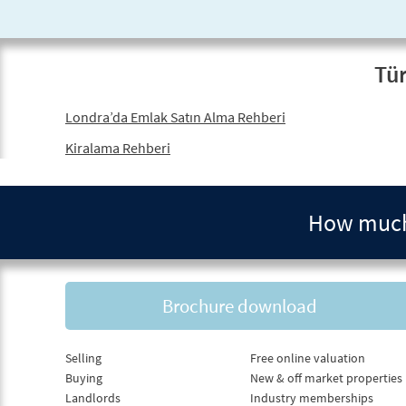
Tür
Londra’da Emlak Satın Alma Rehberi
Kiralama Rehberi
How much 
Brochure download
Selling
Free online valuation
Buying
New & off market properties
Landlords
Industry memberships