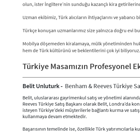
olun, ister İngiltere’nin sunduğu kazançlı kira getirileri
Uzman ekibimiz, Türk alıcıların ihtiyaçlarını ve yabancı b
Türkçe konuşan uzmanlarımız size yalnızca doğru evi bulm
Mobilya döşemeden kiralamaya, mülk yönetiminden hukuk
hem de Türk kültürünü ve beklentilerini çok iyi biliyoruz
Türkiye Masamızın Profesyonel Ek
Belit Unluturk -
Benham & Reeves Türkiye Sat
Belit, uluslararası gayrimenkul satış ve yönetimi alanın
Reeves Türkiye Satış Başkanı olarak Belit, Londra’da kon
isteyen Türkiye’deki müşterilerle bağlantı kurma ve sat
kullanmaya devam etmektedir.
Başarısının temelinde ise, özellikle Türk yatırımcılarla k