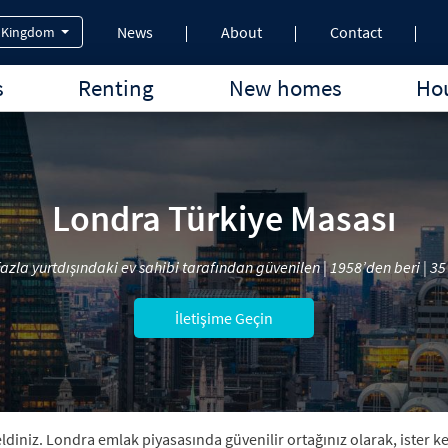
News
About
Contact
 Kingdom
s
Renting
New homes
Hou
Londra Türkiye Masası
azla yurtdışındaki ev sahibi tarafından güvenilen | 1958’den beri | 35 
İletişime Geçin
niz. Londra emlak piyasasında güvenilir ortağınız olarak, ister ken