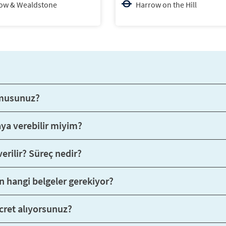
ow & Wealdstone
Harrow on the Hill
 musunuz?
aya verebilir miyim?
erilir? Süreç nedir?
n hangi belgeler gerekiyor?
cret alıyorsunuz?