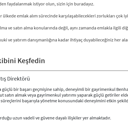
nden faydalanmak istiyor olun, sizin için buradayız.
ir ülkede emlak alım sürecinde karşılaşabilecekleri zorlukları çok iy
a ve satın alma konularında değil, aynı zamanda emlakla ilgili diğ
i ve yatırım danışmanlığına kadar ihtiyaç duyabileceğiniz her al
.
ibini Keşfedin
ış Direktörü
da güçlü bir başarı geçmişine sahip, deneyimli bir gayrimenkul Ben
ut satın almak veya gayrimenkul yatırımı yaparak güçlü getiriler el
ış süreçlerini başarıyla yönetme konusundaki deneyimini etkin şekil
urduğu uzun vadeli ve güvene dayalı ilişkiler yer almaktadır.