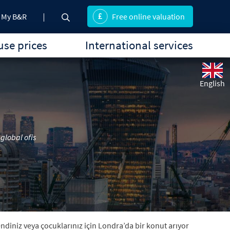
My B&R
Free online valuation
se prices
International services
English
global ofis
diniz veya çocuklarınız için Londra’da bir konut arıyor