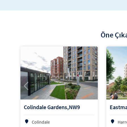
Öne Çıka
Colindale Gardens,NW9
Eastma
Colindale
Harr