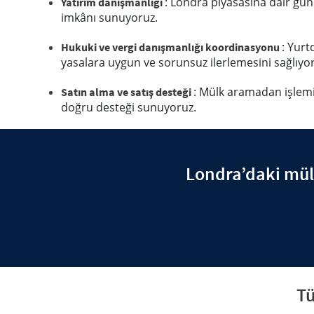
: Londra piyasasına dair günce
Yatırım danışmanlığı
imkânı sunuyoruz.
: Yurt
Hukuki ve vergi danışmanlığı koordinasyonu
yasalara uygun ve sorunsuz ilerlemesini sağlıyo
: Mülk aramadan işlem
Satın alma ve satış desteği
doğru desteği sunuyoruz.
Londra’daki mül
Tü