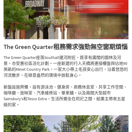
The Green Quarter租務需求強勁無空窗期煩惱
The Green Quarter座落Southall運河附近，既享有廣闊的園林及河
景，亦受惠社區活化計劃。一座新建的行人天橋將連接樓盤與佔地90
英畝的Minet Country Park，一家大小帶上毛孩安心出行，沿着悠悠的
河流散步，在綠意盎然的環境中放鬆身心。
新盤設施齊備，設有游泳池、健身房、商務休息室、共享工作空間、
咖啡廳、放映室、汽車維修站、單車舖，以及兩間大型超市
Sainsbury’s和Tesco Extra，生活所需全在咫尺之間，給業主帶來五星
級的家。