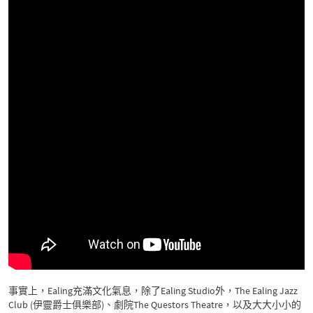
事實上，Ealing充滿文化氣息，除了Ealing Studio外，The Ealing Jazz
Club (伊靈爵士俱樂部)、劇院The Questors Theatre，以及大大小小的