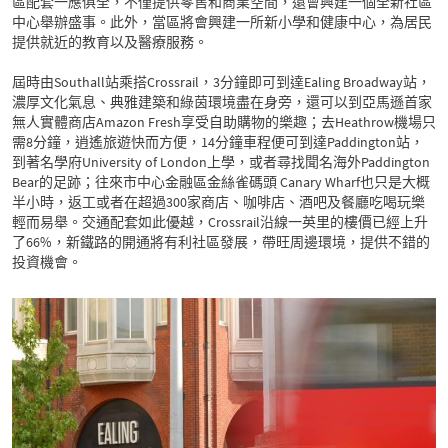
區配套一應俱全，不僅提供零售和商業空間，還會興建一個全新社區
中心舉辦盛事。此外，當區將會興建一所新小學和健康中心，為居民
提供就近的教育以及醫療服務。
屆時由Southall站乘搭Crossrail，3分鐘即可到達Ealing Broadway站，
濃厚文化氣息、典雅建築和綠茵環境盡在身旁，還可以到亞馬遜首家
無人實體商店Amazon Fresh享受自助購物的樂趣；去Heathrow機場只
需8分鐘，逍遙旅遊快而方便，14分鐘車程便可到達Paddington站，
到著名學府University of London上學，或者尋找聞名海外Paddington
Bear的足跡；往來市中心金融區金絲雀碼頭 Canary Wharf也只是大概
半小時，返工或者在超過300家商店、咖啡店、酒吧及餐廳吃喝玩樂
輕而易舉。交通配套如此優越，Crossrail沿線一英里的樓價已經上升
了66%，新鐵路的開通將有利社區發展，帶旺周邊環境，提供不錯的
投資機會。