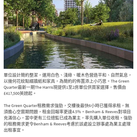
單位設計簡約整潔，運用白色、淺綠、暖木色營造平和、自然氣息，
以幾何花紋點綴牆紙和家具，為簡約的佈置添上小巧思。The Green
Quarter最新一期The Harris現提供1至2房單位供買家選擇，售價由
£417,500英鎊起。
The Green Quarter租務需求強勁，交樓後最快6小時已獲得承租，無
須擔心空窗期問題，租金回報率更達4.5%。Benham & Reeves對項目
充滿信心，當中更有三位總監已成為業主，率先購入單位收租。強勁
的租務需求更令Benham & Reeves考慮於該處設立辦事處為業主處理
出租事宜。