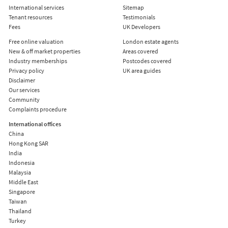
International services
Sitemap
Tenant resources
Testimonials
Fees
UK Developers
Free online valuation
London estate agents
New & off market properties
Areas covered
Industry memberships
Postcodes covered
Privacy policy
UK area guides
Disclaimer
Our services
Community
Complaints procedure
International offices
China
Hong Kong SAR
India
Indonesia
Malaysia
Middle East
Singapore
Taiwan
Thailand
Turkey