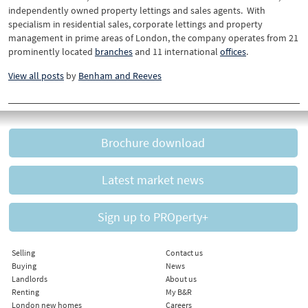
independently owned property lettings and sales agents. With
specialism in residential sales, corporate lettings and property
management in prime areas of London, the company operates from 21
prominently located
branches
and 11 international
offices
.
View all posts
by
Benham and Reeves
Brochure download
Latest market news
Sign up to PROperty+
Selling
Contact us
Buying
News
Landlords
About us
Renting
My B&R
London new homes
Careers