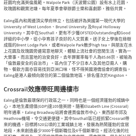
莊園均充滿英倫風範。Walpole Park（沃波爾公園）設有水上花園，
玫瑰園和觀賞池塘，每年夏季會舉辦爵士樂和喜劇節，雅俗共賞。
Ealing區內和周邊頂尖學府林立，包括被評為英國第一現代大學的
University of West London、Brunel University 及Royal Holloway
University。其中在Southall，更有不少獲OFSTEDOutstanding和Good
評級的中小學，從小孕育孩子良好的人文質素。送子女上學後在綠樹
成蔭的Brent Lodge Park，或者Walpole Park散步high tea，與朋友在水
上花園及玫瑰園旁邊寫意地聊天，體驗上流社會的悠閒生活，實為一
大樂事。而且當地的治安良好，去年罪案率每千人為85.66宗，被喻為
「倫敦最安全的自治市」。區內住了不少日本人及其他亞裔人，購
物、餐飲方面亦容易找到亞洲口味，怪不得英國港僑協會的調查指，
Ealing是港人最傾向居住的第二個倫敦地區，排名僅次於Kingston。
Crossrail效應帶旺周邊樓市
Ealing是倫敦最環保的行政區之一，同時也是一個經濟蓬勃的城鎮中
心，本地生產總值(GDP)達105億英鎊。隨著Elizabeth Line (Crossrail)
明年通車，Ealing Broadway站將會連貫倫敦市中心、東西部市郊及
Heathrow機場，令交通更便捷。其中Southall區已經抓緊Crossrail帶
來的機遇，目標將520公頃的工業城鎮土地，發展為熱鬧蓬勃的宜居
地段，未來創造最少3000千個新職位及6千個新單位。經活化後的社