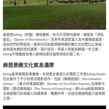
倫敦西Ealing（伊靈）環境優美，有大片茂密的森林，被喻為「郊區
皇后」 (Queen of the Suburbs)。百多年來深受富人及中產階級喜愛，
成為他們的聚居地，維多利亞和愛德華時期的獨立式別墅比比皆是，
成為當地標誌性的建築。落戶這兒，與富人明星為鄰僅一步之遙，
Ealing不愧獲選為港人最傾向居住倫敦地區的第二名。
綠茵景緻文化氣息濃厚
Ealing是英國電影業重鎮，全球歷史最悠久的電影工作室Ealing Studio
在此製作了不少荷里活電影佳作，包括《解碼遊戲》(The Imitation
Game)、《東方快車謀殺案》(Murder on the Orient Express) 及奧斯卡
電影《愛的萬物論》(The Theory of Everything)，將Ealing綠茵景緻及
古典建築巧妙地融入拍攝場景，驚艷外界，在這兒偶遇明星只是等閒
之事。